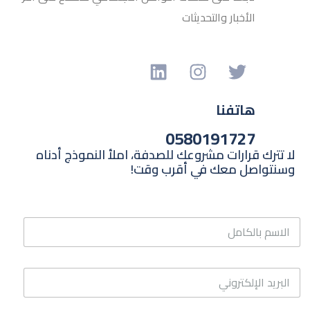
الأخبار والتحديثات
هاتفنا
0580191727
لا تترك قرارات مشروعك للصدفة، املأ النموذج أدناه
وسنتواصل معك في أقرب وقت!
ا
ل
ا
س
ا
م
ل
ب
ب